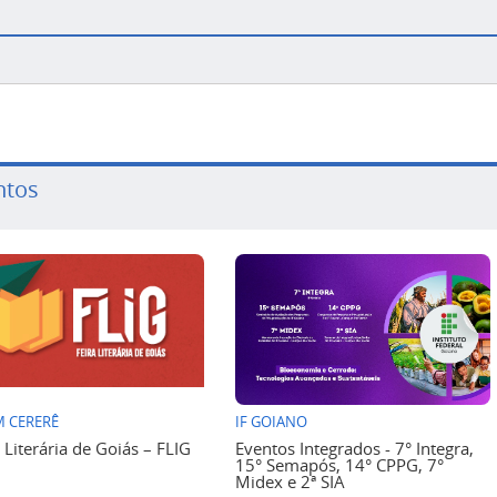
ntos
 CERERÊ
IF GOIANO
a Literária de Goiás – FLIG
Eventos Integrados - 7° Integra,
15° Semapós, 14° CPPG, 7°
Midex e 2ª SIA