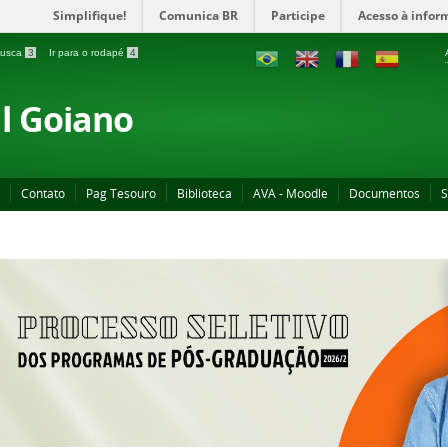
Simplifique!
Comunica BR
Participe
Acesso à infor
 busca
3
Ir para o rodapé
4
al Goiano
Contato
Pag Tesouro
Biblioteca
AVA - Moodle
Documentos
S