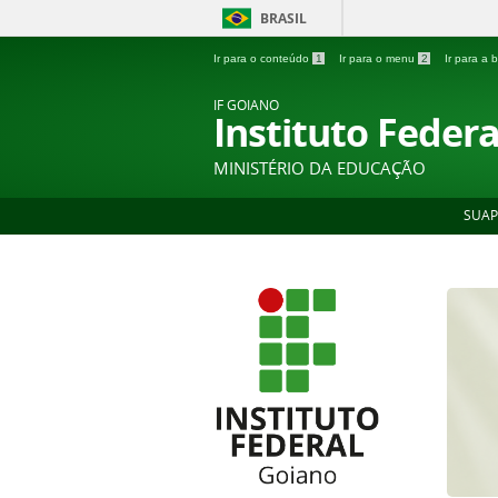
BRASIL
Ir para o conteúdo
1
Ir para o menu
2
Ir para a
IF GOIANO
Instituto Feder
MINISTÉRIO DA EDUCAÇÃO
SUAP