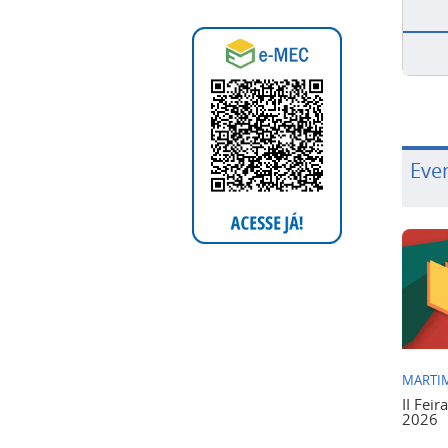
Eve
MARTIM
II Feir
2026