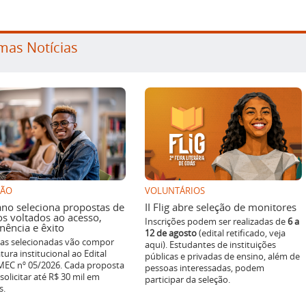
mas Notícias
SÃO
VOLUNTÁRIOS
ano seleciona propostas de
II Flig abre seleção de monitores
os voltados ao acesso,
Inscrições podem ser realizadas de
6 a
ência e êxito
12 de agosto
(edital retificado, veja
ivas selecionadas vão compor
aqui). Estudantes de instituições
tura institucional ao Edital
públicas e privadas de ensino, além de
EC nº 05/2026. Cada proposta
pessoas interessadas, podem
solicitar até R$ 30 mil em
participar da seleção.
s.