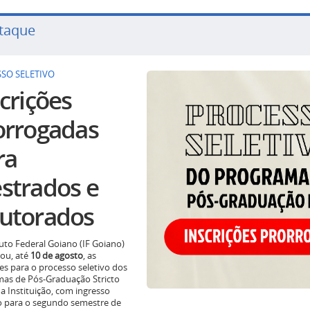
taque
SO SELETIVO
crições
orrogadas
ra
strados e
utorados
tuto Federal Goiano (IF Goiano)
ou, até
10 de agosto
, as
ões para o processo seletivo dos
as de Pós-Graduação Stricto
a Instituição, com ingresso
o para o segundo semestre de