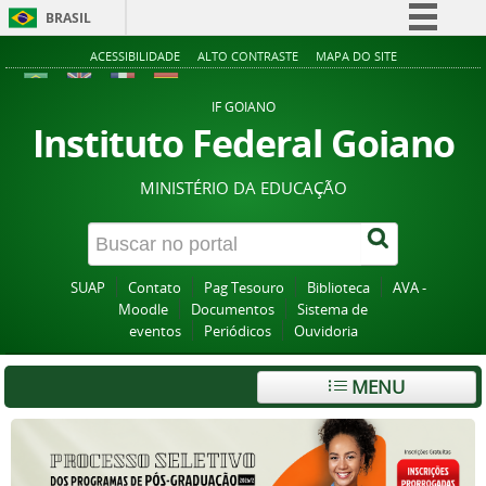
BRASIL
Simplifique!
ACESSIBILIDADE
ALTO CONTRASTE
MAPA DO SITE
Comunica BR
IF GOIANO
Participe
Instituto Federal Goiano
Acesso à informação
MINISTÉRIO DA EDUCAÇÃO
Legislação
Canais
SUAP
Contato
Pag Tesouro
Biblioteca
AVA -
Moodle
Documentos
Sistema de
eventos
Periódicos
Ouvidoria
MENU