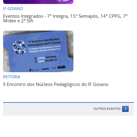
IF GOIANO
Eventos Integrados - 7° Integra, 15° Semapós, 14° CPPG, 7°
Midex e 2ª SIA
REITORIA
II Encontro dos Núcleos Pedagógicos do IF Goiano
OUTROS EVENTOS