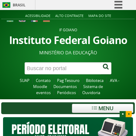
BRASIL
Simplifique!
ACESSIBILIDADE
ALTO CONTRASTE
MAPA DO SITE
Comunica BR
IF GOIANO
Participe
Instituto Federal Goiano
Acesso à informação
MINISTÉRIO DA EDUCAÇÃO
Legislação
Canais
SUAP
Contato
Pag Tesouro
Biblioteca
AVA -
Moodle
Documentos
Sistema de
eventos
Periódicos
Ouvidoria
MENU