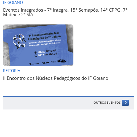
IF GOIANO
Eventos Integrados - 7° Integra, 15° Semapós, 14° CPPG, 7°
Midex e 2ª SIA
REITORIA
II Encontro dos Núcleos Pedagógicos do IF Goiano
OUTROS EVENTOS