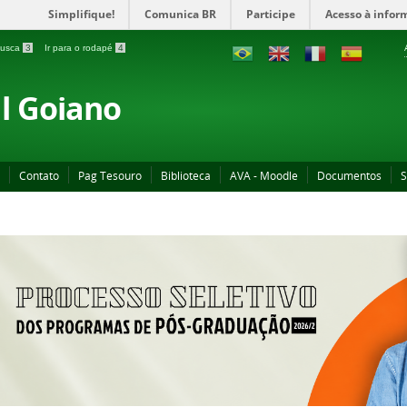
Simplifique!
Comunica BR
Participe
Acesso à infor
 busca
3
Ir para o rodapé
4
al Goiano
Contato
Pag Tesouro
Biblioteca
AVA - Moodle
Documentos
S