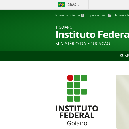
BRASIL
Ir para o conteúdo
1
Ir para o menu
2
Ir para a
IF GOIANO
Instituto Feder
MINISTÉRIO DA EDUCAÇÃO
SUAP