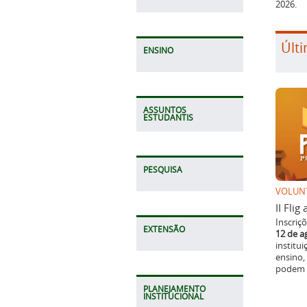
2026.
Últi
ENSINO
ASSUNTOS
ESTUDANTIS
PESQUISA
VOLUN
II Fli
Inscriç
EXTENSÃO
12 de a
institu
ensino,
podem p
PLANEJAMENTO
INSTITUCIONAL