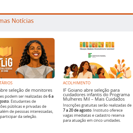
mas Notícias
TÁRIOS
ACOLHIMENTO
g abre seleção de monitores
IF Goiano abre seleção para
cuidadores infantis do Programa
ões podem ser realizadas de
6 a
Mulheres Mil – Mais Cuidados
gosto
. Estudantes de
Inscrições gratuitas serão realizadas de
ições públicas e privadas de
7 a 20 de agosto
. Instituto oferece
 além de pessoas interessadas,
vagas imediatas e cadastro reserva
articipar da seleção.
para atuação em cinco unidades.