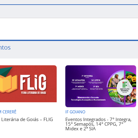
ntos
 CERERÊ
IF GOIANO
a Literária de Goiás – FLIG
Eventos Integrados - 7° Integra,
15° Semapós, 14° CPPG, 7°
Midex e 2ª SIA