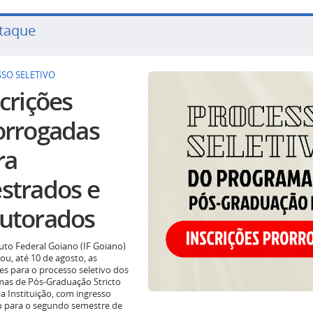
taque
SO SELETIVO
crições
orrogadas
ra
strados e
utorados
tuto Federal Goiano (IF Goiano)
ou, até 10 de agosto, as
ões para o processo seletivo dos
as de Pós-Graduação Stricto
a Instituição, com ingresso
o para o segundo semestre de