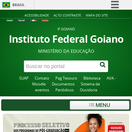
BRASIL
Simplifique!
ACESSIBILIDADE
ALTO CONTRASTE
MAPA DO SITE
Comunica BR
IF GOIANO
Participe
Instituto Federal Goiano
Acesso à informação
MINISTÉRIO DA EDUCAÇÃO
Legislação
Canais
SUAP
Contato
Pag Tesouro
Biblioteca
AVA -
Moodle
Documentos
Sistema de
eventos
Periódicos
Ouvidoria
MENU