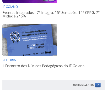
IF GOIANO
Eventos Integrados - 7° Integra, 15° Semapós, 14° CPPG, 7°
Midex e 2ª SIA
REITORIA
II Encontro dos Núcleos Pedagógicos do IF Goiano
OUTROS EVENTOS