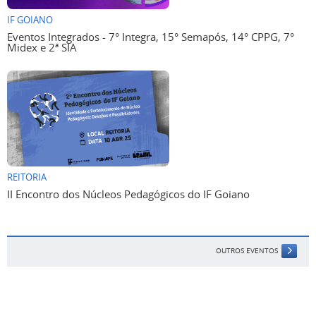
IF GOIANO
Eventos Integrados - 7° Integra, 15° Semapós, 14° CPPG, 7°
Midex e 2ª SIA
REITORIA
II Encontro dos Núcleos Pedagógicos do IF Goiano
OUTROS EVENTOS