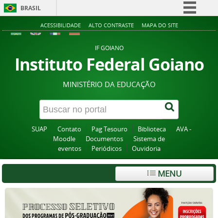
BRASIL
Simplifique!
ACESSIBILIDADE
ALTO CONTRASTE
MAPA DO SITE
Comunica BR
IF GOIANO
Participe
Instituto Federal Goiano
Acesso à informação
MINISTÉRIO DA EDUCAÇÃO
Legislação
Canais
SUAP
Contato
Pag Tesouro
Biblioteca
AVA -
Moodle
Documentos
Sistema de
eventos
Periódicos
Ouvidoria
MENU