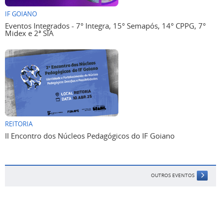
IF GOIANO
Eventos Integrados - 7° Integra, 15° Semapós, 14° CPPG, 7°
Midex e 2ª SIA
REITORIA
II Encontro dos Núcleos Pedagógicos do IF Goiano
OUTROS EVENTOS