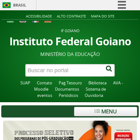
BRASIL
Simplifique!
ACESSIBILIDADE
ALTO CONTRASTE
MAPA DO SITE
Comunica BR
IF GOIANO
Participe
Instituto Federal Goiano
Acesso à informação
MINISTÉRIO DA EDUCAÇÃO
Legislação
Canais
SUAP
Contato
Pag Tesouro
Biblioteca
AVA -
Moodle
Documentos
Sistema de
eventos
Periódicos
Ouvidoria
MENU