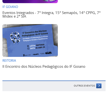
IF GOIANO
Eventos Integrados - 7° Integra, 15° Semapós, 14° CPPG, 7°
Midex e 2ª SIA
REITORIA
II Encontro dos Núcleos Pedagógicos do IF Goiano
OUTROS EVENTOS