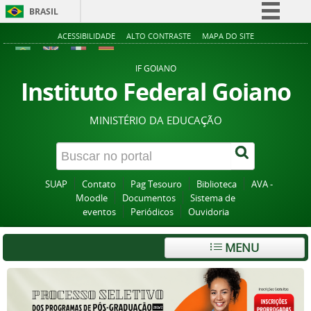
BRASIL
Simplifique!
ACESSIBILIDADE
ALTO CONTRASTE
MAPA DO SITE
Comunica BR
IF GOIANO
Participe
Instituto Federal Goiano
Acesso à informação
MINISTÉRIO DA EDUCAÇÃO
Legislação
Canais
SUAP
Contato
Pag Tesouro
Biblioteca
AVA -
Moodle
Documentos
Sistema de
eventos
Periódicos
Ouvidoria
MENU