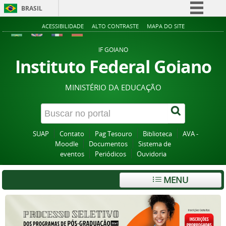
BRASIL
Simplifique!
ACESSIBILIDADE
ALTO CONTRASTE
MAPA DO SITE
Comunica BR
IF GOIANO
Participe
Instituto Federal Goiano
Acesso à informação
MINISTÉRIO DA EDUCAÇÃO
Legislação
Canais
SUAP
Contato
Pag Tesouro
Biblioteca
AVA -
Moodle
Documentos
Sistema de
eventos
Periódicos
Ouvidoria
MENU