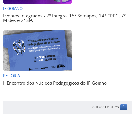
IF GOIANO
Eventos Integrados - 7° Integra, 15° Semapós, 14° CPPG, 7°
Midex e 2ª SIA
REITORIA
II Encontro dos Núcleos Pedagógicos do IF Goiano
OUTROS EVENTOS