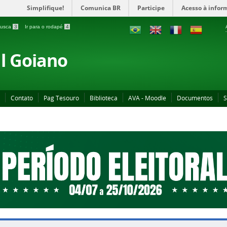
Simplifique!
Comunica BR
Participe
Acesso à infor
 busca
3
Ir para o rodapé
4
al Goiano
Contato
Pag Tesouro
Biblioteca
AVA - Moodle
Documentos
S