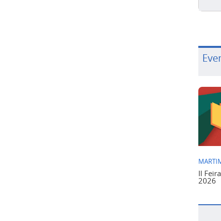
Eve
MARTIM
II Feir
2026