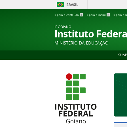
BRASIL
Ir para o conteúdo
1
Ir para o menu
2
Ir para a
IF GOIANO
Instituto Feder
MINISTÉRIO DA EDUCAÇÃO
SUAP