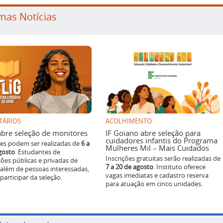
mas Notícias
TÁRIOS
ACOLHIMENTO
g abre seleção de monitores
IF Goiano abre seleção para
cuidadores infantis do Programa
ões podem ser realizadas de
6 a
Mulheres Mil – Mais Cuidados
gosto
. Estudantes de
Inscrições gratuitas serão realizadas de
ições públicas e privadas de
7 a 20 de agosto
. Instituto oferece
 além de pessoas interessadas,
vagas imediatas e cadastro reserva
articipar da seleção.
para atuação em cinco unidades.