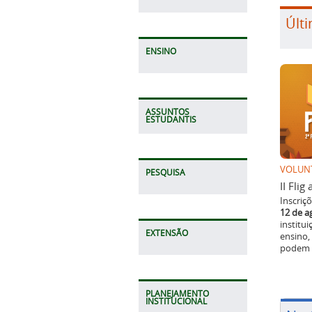
Últi
ENSINO
ASSUNTOS
ESTUDANTIS
VOLUN
PESQUISA
II Fli
Inscriç
12 de a
institu
EXTENSÃO
ensino,
podem p
PLANEJAMENTO
INSTITUCIONAL