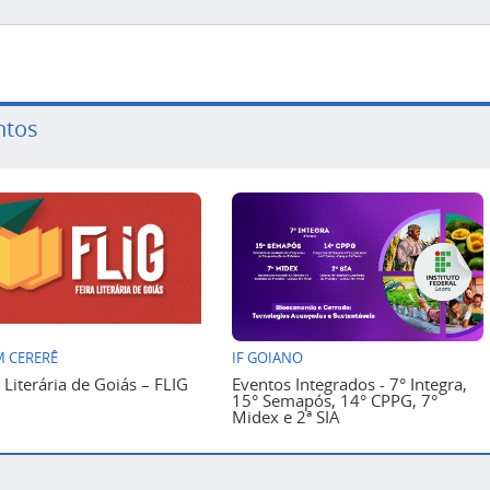
ntos
 CERERÊ
IF GOIANO
a Literária de Goiás – FLIG
Eventos Integrados - 7° Integra,
15° Semapós, 14° CPPG, 7°
Midex e 2ª SIA