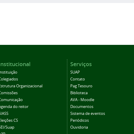
Institucional
Serviços
Instituição
SUAP
Colegiados
Contato
Estrutura Organizacional
Pag Tesouro
Comissões
Biblioteca
Comunicação
AVA - Moodle
Agenda do reitor
Documentos
SIASS
Sistema de eventos
Eleições CS
Periódicos
SEI/Suap
Ouvidoria