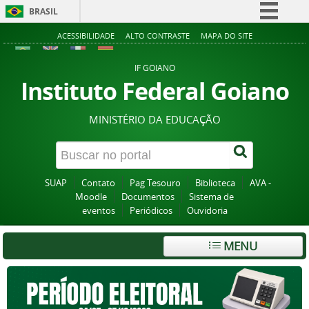
BRASIL
Simplifique!
ACESSIBILIDADE
ALTO CONTRASTE
MAPA DO SITE
Comunica BR
IF GOIANO
Participe
Instituto Federal Goiano
Acesso à informação
MINISTÉRIO DA EDUCAÇÃO
Legislação
Canais
SUAP
Contato
Pag Tesouro
Biblioteca
AVA -
Moodle
Documentos
Sistema de
eventos
Periódicos
Ouvidoria
MENU