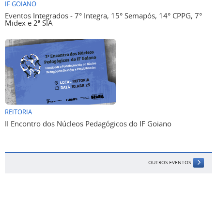
IF GOIANO
Eventos Integrados - 7° Integra, 15° Semapós, 14° CPPG, 7°
Midex e 2ª SIA
REITORIA
II Encontro dos Núcleos Pedagógicos do IF Goiano
OUTROS EVENTOS