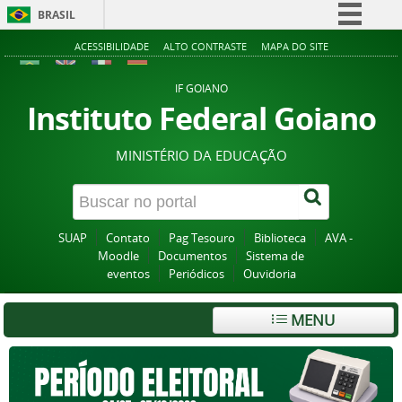
BRASIL
Simplifique!
ACESSIBILIDADE
ALTO CONTRASTE
MAPA DO SITE
Comunica BR
IF GOIANO
Participe
Instituto Federal Goiano
Acesso à informação
MINISTÉRIO DA EDUCAÇÃO
Legislação
Canais
SUAP
Contato
Pag Tesouro
Biblioteca
AVA -
Moodle
Documentos
Sistema de
eventos
Periódicos
Ouvidoria
MENU