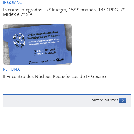
IF GOIANO
Eventos Integrados - 7° Integra, 15° Semapós, 14° CPPG, 7°
Midex e 2ª SIA
REITORIA
II Encontro dos Núcleos Pedagógicos do IF Goiano
OUTROS EVENTOS