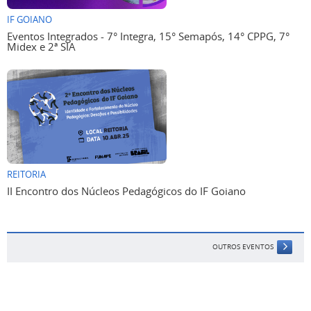
IF GOIANO
Eventos Integrados - 7° Integra, 15° Semapós, 14° CPPG, 7°
Midex e 2ª SIA
REITORIA
II Encontro dos Núcleos Pedagógicos do IF Goiano
OUTROS EVENTOS