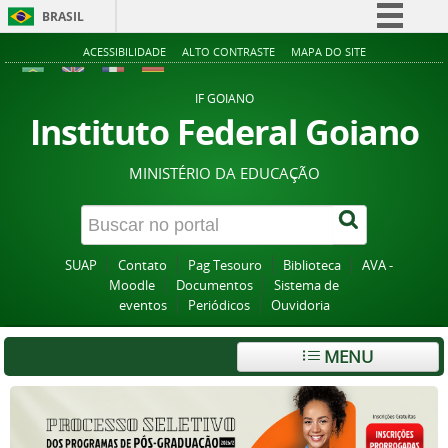
BRASIL
Simplifique!
ACESSIBILIDADE
ALTO CONTRASTE
MAPA DO SITE
Comunica BR
IF GOIANO
Participe
Instituto Federal Goiano
Acesso à informação
MINISTÉRIO DA EDUCAÇÃO
Legislação
Canais
SUAP
Contato
Pag Tesouro
Biblioteca
AVA -
Moodle
Documentos
Sistema de
eventos
Periódicos
Ouvidoria
MENU