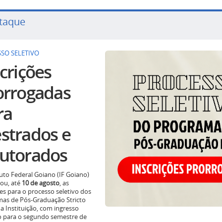
taque
SO SELETIVO
crições
orrogadas
ra
strados e
utorados
tuto Federal Goiano (IF Goiano)
ou, até
10 de agosto
, as
ões para o processo seletivo dos
as de Pós-Graduação Stricto
a Instituição, com ingresso
o para o segundo semestre de