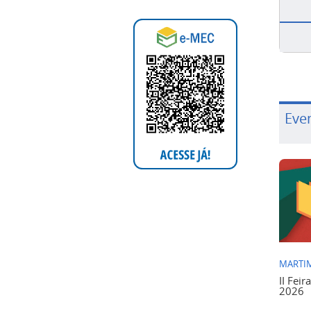
Eve
MARTIM
II Feir
2026