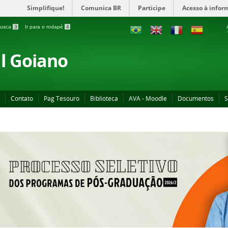
Simplifique!
Comunica BR
Participe
Acesso à infor
 busca
3
Ir para o rodapé
4
al Goiano
Contato
Pag Tesouro
Biblioteca
AVA - Moodle
Documentos
S