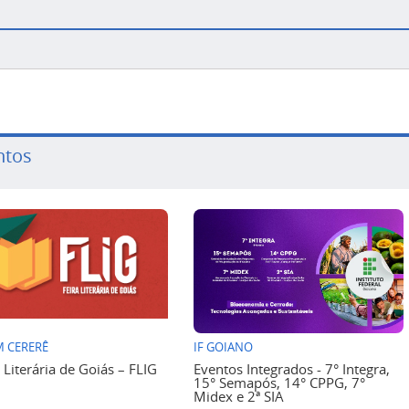
ntos
 CERERÊ
IF GOIANO
a Literária de Goiás – FLIG
Eventos Integrados - 7° Integra,
15° Semapós, 14° CPPG, 7°
Midex e 2ª SIA