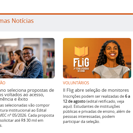
mas Notícias
SÃO
VOLUNTÁRIOS
ano seleciona propostas de
II Flig abre seleção de monitores
os voltados ao acesso,
Inscrições podem ser realizadas de
6 a
ência e êxito
12 de agosto
(edital retificado, veja
ivas selecionadas vão compor
aqui). Estudantes de instituições
tura institucional ao Edital
públicas e privadas de ensino, além de
EC nº 05/2026. Cada proposta
pessoas interessadas, podem
solicitar até R$ 30 mil em
participar da seleção.
s.