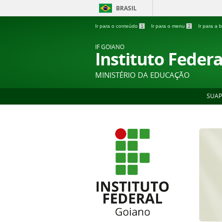
BRASIL
Ir para o conteúdo
1
Ir para o menu
2
Ir para a
IF GOIANO
Instituto Feder
MINISTÉRIO DA EDUCAÇÃO
SUAP