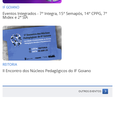
IF GOIANO
Eventos Integrados - 7° Integra, 15° Semapós, 14° CPPG, 7°
Midex e 2ª SIA
REITORIA
II Encontro dos Núcleos Pedagógicos do IF Goiano
OUTROS EVENTOS