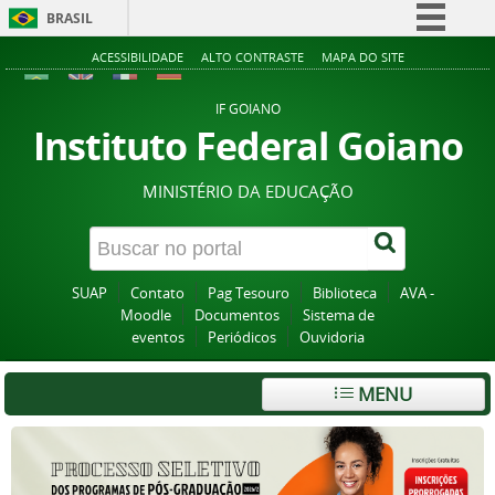
BRASIL
Simplifique!
ACESSIBILIDADE
ALTO CONTRASTE
MAPA DO SITE
Comunica BR
IF GOIANO
Participe
Instituto Federal Goiano
Acesso à informação
MINISTÉRIO DA EDUCAÇÃO
Legislação
Canais
SUAP
Contato
Pag Tesouro
Biblioteca
AVA -
Moodle
Documentos
Sistema de
eventos
Periódicos
Ouvidoria
MENU