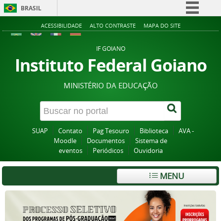
BRASIL
Simplifique!
ACESSIBILIDADE
ALTO CONTRASTE
MAPA DO SITE
Comunica BR
IF GOIANO
Participe
Instituto Federal Goiano
Acesso à informação
MINISTÉRIO DA EDUCAÇÃO
Legislação
Canais
SUAP
Contato
Pag Tesouro
Biblioteca
AVA -
Moodle
Documentos
Sistema de
eventos
Periódicos
Ouvidoria
MENU