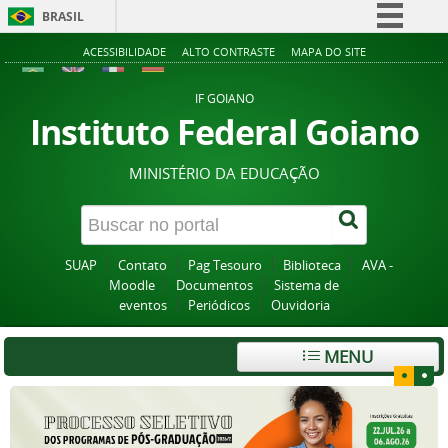
BRASIL
Simplifique!
ACESSIBILIDADE
ALTO CONTRASTE
MAPA DO SITE
Comunica BR
IF GOIANO
Participe
Instituto Federal Goiano
Acesso à informação
MINISTÉRIO DA EDUCAÇÃO
Legislação
Canais
SUAP
Contato
Pag Tesouro
Biblioteca
AVA -
Moodle
Documentos
Sistema de
eventos
Periódicos
Ouvidoria
MENU