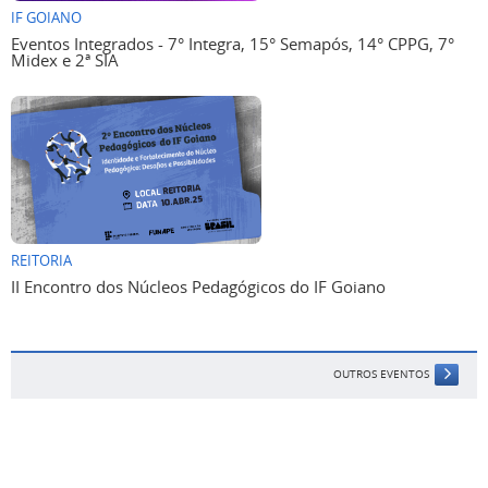
IF GOIANO
Eventos Integrados - 7° Integra, 15° Semapós, 14° CPPG, 7°
Midex e 2ª SIA
REITORIA
II Encontro dos Núcleos Pedagógicos do IF Goiano
OUTROS EVENTOS