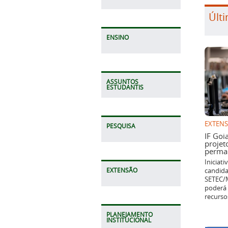
Últi
ENSINO
ASSUNTOS
ESTUDANTIS
EXTEN
PESQUISA
IF Goi
projet
perman
Iniciat
candida
EXTENSÃO
SETEC/M
poderá 
recurso
PLANEJAMENTO
INSTITUCIONAL