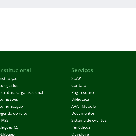
Institucional
Serviços
Instituição
SUAP
Colegiados
Contato
Estrutura Organizacional
Pag Tesouro
Comissões
Biblioteca
Comunicação
AVA - Moodle
Agenda do reitor
Documentos
SIASS
Sistema de eventos
Eleições CS
Periódicos
SEI/Suap
Ouvidoria