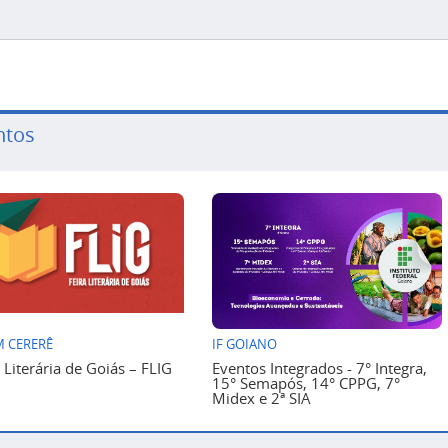
ntos
 CERERÊ
IF GOIANO
a Literária de Goiás – FLIG
Eventos Integrados - 7° Integra,
15° Semapós, 14° CPPG, 7°
Midex e 2ª SIA