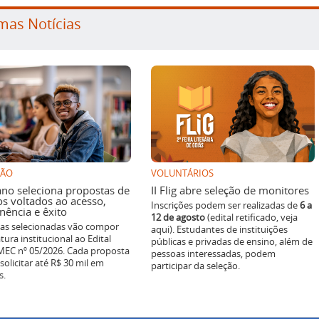
mas Notícias
SÃO
VOLUNTÁRIOS
ano seleciona propostas de
II Flig abre seleção de monitores
os voltados ao acesso,
Inscrições podem ser realizadas de
6 a
ência e êxito
12 de agosto
(edital retificado, veja
ivas selecionadas vão compor
aqui). Estudantes de instituições
tura institucional ao Edital
públicas e privadas de ensino, além de
EC nº 05/2026. Cada proposta
pessoas interessadas, podem
solicitar até R$ 30 mil em
participar da seleção.
s.