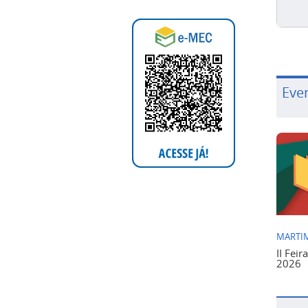
Eve
MARTIM
II Feir
2026