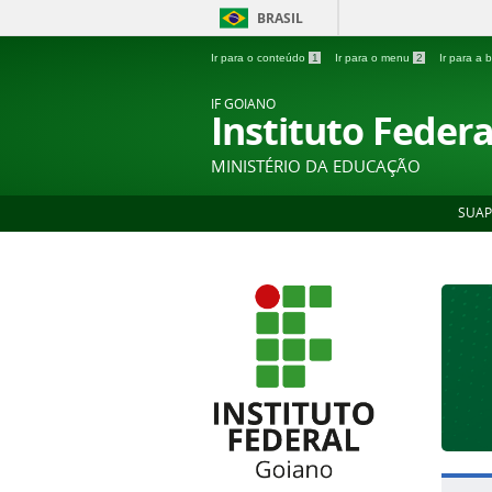
BRASIL
Ir para o conteúdo
1
Ir para o menu
2
Ir para a
IF GOIANO
Instituto Feder
MINISTÉRIO DA EDUCAÇÃO
SUAP