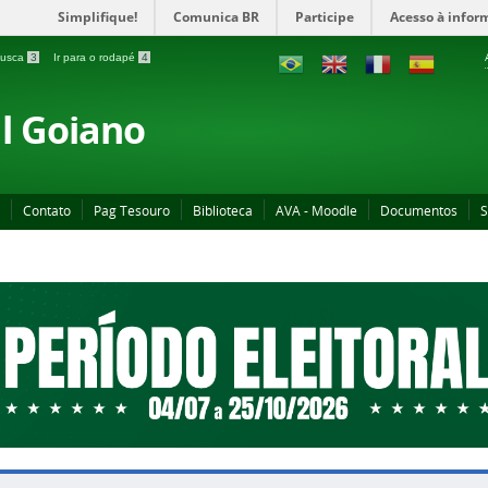
Simplifique!
Comunica BR
Participe
Acesso à infor
 busca
3
Ir para o rodapé
4
al Goiano
Contato
Pag Tesouro
Biblioteca
AVA - Moodle
Documentos
S