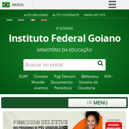
BRASIL
Simplifique!
ACESSIBILIDADE
ALTO CONTRASTE
MAPA DO SITE
Comunica BR
IF GOIANO
Participe
Instituto Federal Goiano
Acesso à informação
MINISTÉRIO DA EDUCAÇÃO
Legislação
Canais
SUAP
Contato
Pag Tesouro
Biblioteca
AVA -
Moodle
Documentos
Sistema de
eventos
Periódicos
Ouvidoria
MENU