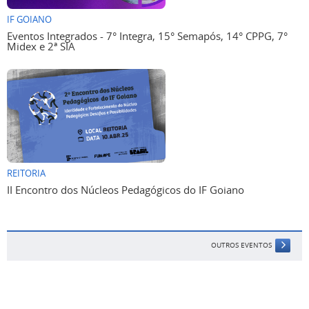
IF GOIANO
Eventos Integrados - 7° Integra, 15° Semapós, 14° CPPG, 7°
Midex e 2ª SIA
REITORIA
II Encontro dos Núcleos Pedagógicos do IF Goiano
OUTROS EVENTOS