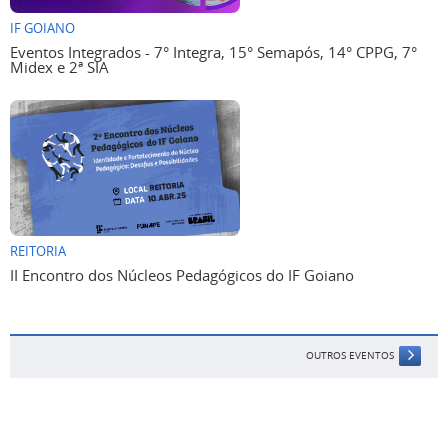
IF GOIANO
Eventos Integrados - 7° Integra, 15° Semapós, 14° CPPG, 7°
Midex e 2ª SIA
REITORIA
II Encontro dos Núcleos Pedagógicos do IF Goiano
OUTROS EVENTOS