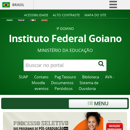
BRASIL
Simplifique!
ACESSIBILIDADE
ALTO CONTRASTE
MAPA DO SITE
Comunica BR
IF GOIANO
Participe
Instituto Federal Goiano
Acesso à informação
MINISTÉRIO DA EDUCAÇÃO
Legislação
Canais
SUAP
Contato
Pag Tesouro
Biblioteca
AVA -
Moodle
Documentos
Sistema de
eventos
Periódicos
Ouvidoria
MENU