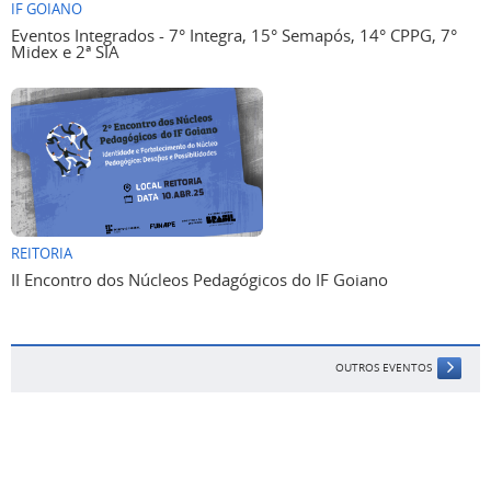
IF GOIANO
Eventos Integrados - 7° Integra, 15° Semapós, 14° CPPG, 7°
Midex e 2ª SIA
REITORIA
II Encontro dos Núcleos Pedagógicos do IF Goiano
OUTROS EVENTOS