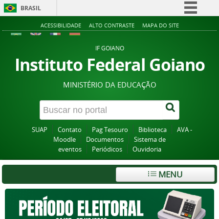
BRASIL
Simplifique!
ACESSIBILIDADE
ALTO CONTRASTE
MAPA DO SITE
Comunica BR
IF GOIANO
Participe
Instituto Federal Goiano
Acesso à informação
MINISTÉRIO DA EDUCAÇÃO
Legislação
Canais
SUAP
Contato
Pag Tesouro
Biblioteca
AVA -
Moodle
Documentos
Sistema de
eventos
Periódicos
Ouvidoria
MENU