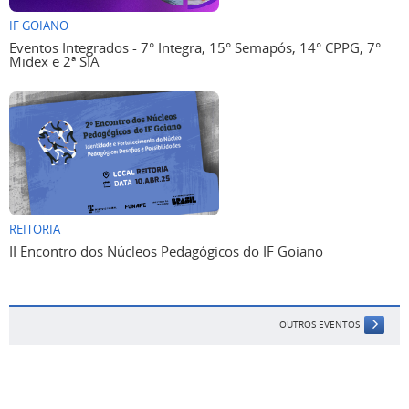
IF GOIANO
Eventos Integrados - 7° Integra, 15° Semapós, 14° CPPG, 7°
Midex e 2ª SIA
REITORIA
II Encontro dos Núcleos Pedagógicos do IF Goiano
OUTROS EVENTOS