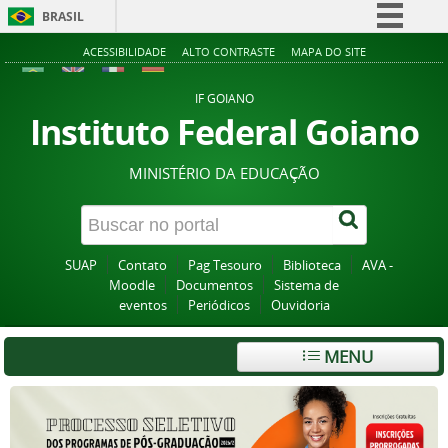
BRASIL
Simplifique!
ACESSIBILIDADE
ALTO CONTRASTE
MAPA DO SITE
Comunica BR
IF GOIANO
Participe
Instituto Federal Goiano
Acesso à informação
MINISTÉRIO DA EDUCAÇÃO
Legislação
Canais
SUAP
Contato
Pag Tesouro
Biblioteca
AVA -
Moodle
Documentos
Sistema de
eventos
Periódicos
Ouvidoria
MENU