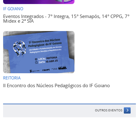
IF GOIANO
Eventos Integrados - 7° Integra, 15° Semapós, 14° CPPG, 7°
Midex e 2ª SIA
REITORIA
II Encontro dos Núcleos Pedagógicos do IF Goiano
OUTROS EVENTOS