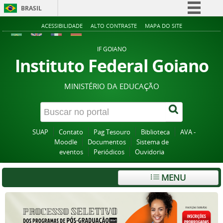
BRASIL
Simplifique!
ACESSIBILIDADE
ALTO CONTRASTE
MAPA DO SITE
Comunica BR
IF GOIANO
Participe
Instituto Federal Goiano
Acesso à informação
MINISTÉRIO DA EDUCAÇÃO
Legislação
Canais
SUAP
Contato
Pag Tesouro
Biblioteca
AVA -
Moodle
Documentos
Sistema de
eventos
Periódicos
Ouvidoria
MENU