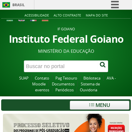
BRASIL
Simplifique!
ACESSIBILIDADE
ALTO CONTRASTE
MAPA DO SITE
Comunica BR
IF GOIANO
Participe
Instituto Federal Goiano
Acesso à informação
MINISTÉRIO DA EDUCAÇÃO
Legislação
Canais
SUAP
Contato
Pag Tesouro
Biblioteca
AVA -
Moodle
Documentos
Sistema de
eventos
Periódicos
Ouvidoria
MENU