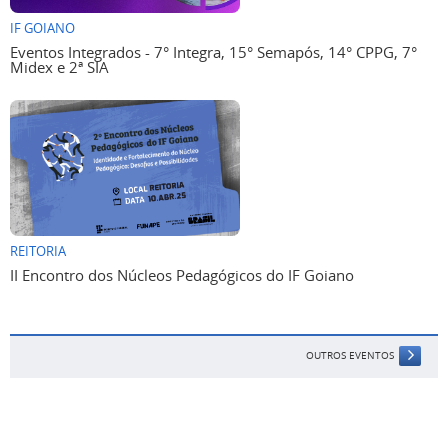
IF GOIANO
Eventos Integrados - 7° Integra, 15° Semapós, 14° CPPG, 7°
Midex e 2ª SIA
REITORIA
II Encontro dos Núcleos Pedagógicos do IF Goiano
OUTROS EVENTOS