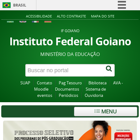
BRASIL
Simplifique!
ACESSIBILIDADE
ALTO CONTRASTE
MAPA DO SITE
Comunica BR
IF GOIANO
Participe
Instituto Federal Goiano
Acesso à informação
MINISTÉRIO DA EDUCAÇÃO
Legislação
Canais
SUAP
Contato
Pag Tesouro
Biblioteca
AVA -
Moodle
Documentos
Sistema de
eventos
Periódicos
Ouvidoria
MENU