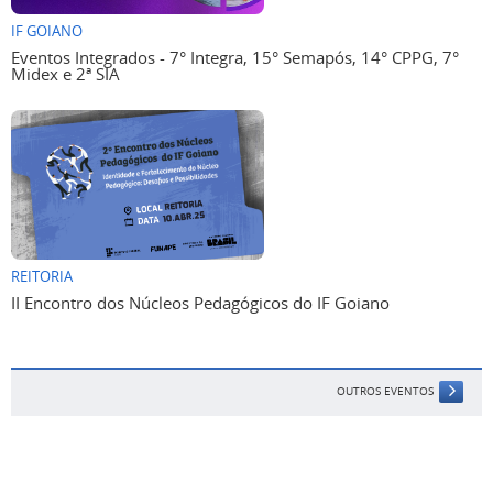
IF GOIANO
Eventos Integrados - 7° Integra, 15° Semapós, 14° CPPG, 7°
Midex e 2ª SIA
REITORIA
II Encontro dos Núcleos Pedagógicos do IF Goiano
OUTROS EVENTOS