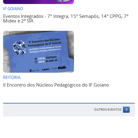
IF GOIANO
Eventos Integrados - 7° Integra, 15° Semapós, 14° CPPG, 7°
Midex e 2ª SIA
REITORIA
II Encontro dos Núcleos Pedagógicos do IF Goiano
OUTROS EVENTOS