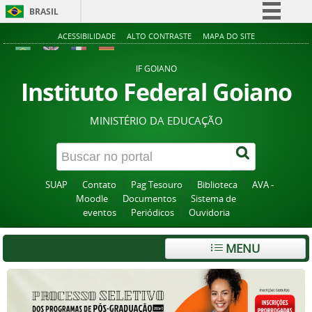
BRASIL
Simplifique!
ACESSIBILIDADE
ALTO CONTRASTE
MAPA DO SITE
Comunica BR
IF GOIANO
Participe
Instituto Federal Goiano
Acesso à informação
MINISTÉRIO DA EDUCAÇÃO
Legislação
Canais
SUAP
Contato
Pag Tesouro
Biblioteca
AVA -
Moodle
Documentos
Sistema de
eventos
Periódicos
Ouvidoria
MENU