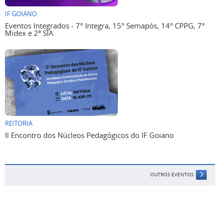
IF GOIANO
Eventos Integrados - 7° Integra, 15° Semapós, 14° CPPG, 7°
Midex e 2ª SIA
REITORIA
II Encontro dos Núcleos Pedagógicos do IF Goiano
OUTROS EVENTOS