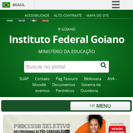
BRASIL
Simplifique!
ACESSIBILIDADE
ALTO CONTRASTE
MAPA DO SITE
Comunica BR
IF GOIANO
Participe
Instituto Federal Goiano
Acesso à informação
MINISTÉRIO DA EDUCAÇÃO
Legislação
Canais
SUAP
Contato
Pag Tesouro
Biblioteca
AVA -
Moodle
Documentos
Sistema de
eventos
Periódicos
Ouvidoria
MENU