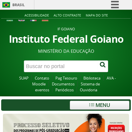
BRASIL
Simplifique!
ACESSIBILIDADE
ALTO CONTRASTE
MAPA DO SITE
Comunica BR
IF GOIANO
Participe
Instituto Federal Goiano
Acesso à informação
MINISTÉRIO DA EDUCAÇÃO
Legislação
Canais
SUAP
Contato
Pag Tesouro
Biblioteca
AVA -
Moodle
Documentos
Sistema de
eventos
Periódicos
Ouvidoria
MENU