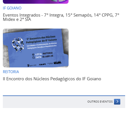
IF GOIANO
Eventos Integrados - 7° Integra, 15° Semapós, 14° CPPG, 7°
Midex e 2ª SIA
REITORIA
II Encontro dos Núcleos Pedagógicos do IF Goiano
OUTROS EVENTOS