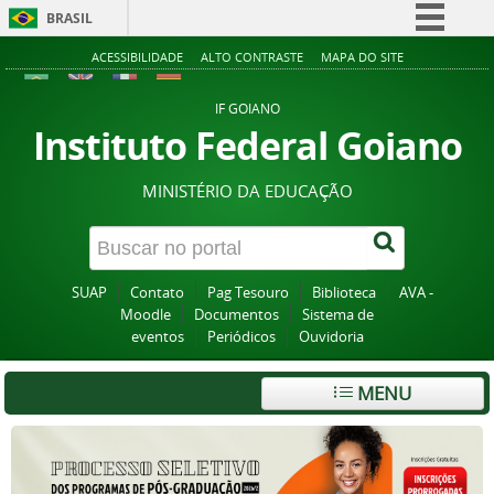
BRASIL
Simplifique!
ACESSIBILIDADE
ALTO CONTRASTE
MAPA DO SITE
Comunica BR
IF GOIANO
Participe
Instituto Federal Goiano
Acesso à informação
MINISTÉRIO DA EDUCAÇÃO
Legislação
Canais
SUAP
Contato
Pag Tesouro
Biblioteca
AVA -
Moodle
Documentos
Sistema de
eventos
Periódicos
Ouvidoria
MENU