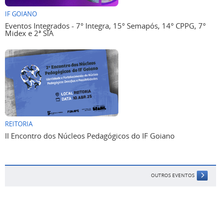
IF GOIANO
Eventos Integrados - 7° Integra, 15° Semapós, 14° CPPG, 7°
Midex e 2ª SIA
REITORIA
II Encontro dos Núcleos Pedagógicos do IF Goiano
OUTROS EVENTOS