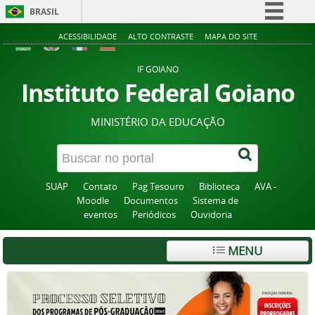
BRASIL
Simplifique!
ACESSIBILIDADE
ALTO CONTRASTE
MAPA DO SITE
Comunica BR
IF GOIANO
Participe
Instituto Federal Goiano
Acesso à informação
MINISTÉRIO DA EDUCAÇÃO
Legislação
Canais
SUAP
Contato
Pag Tesouro
Biblioteca
AVA -
Moodle
Documentos
Sistema de
eventos
Periódicos
Ouvidoria
MENU