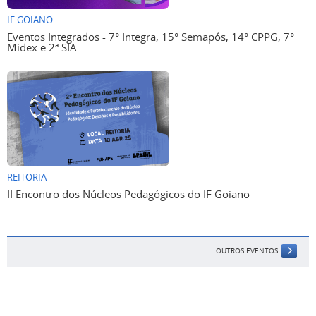
IF GOIANO
Eventos Integrados - 7° Integra, 15° Semapós, 14° CPPG, 7°
Midex e 2ª SIA
REITORIA
II Encontro dos Núcleos Pedagógicos do IF Goiano
OUTROS EVENTOS