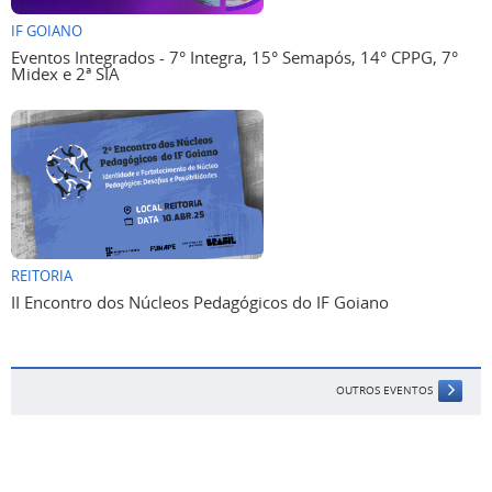
IF GOIANO
Eventos Integrados - 7° Integra, 15° Semapós, 14° CPPG, 7°
Midex e 2ª SIA
REITORIA
II Encontro dos Núcleos Pedagógicos do IF Goiano
OUTROS EVENTOS