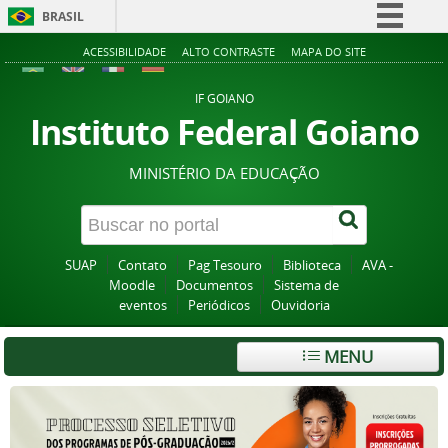
BRASIL
Simplifique!
ACESSIBILIDADE
ALTO CONTRASTE
MAPA DO SITE
Comunica BR
IF GOIANO
Participe
Instituto Federal Goiano
Acesso à informação
MINISTÉRIO DA EDUCAÇÃO
Legislação
Canais
SUAP
Contato
Pag Tesouro
Biblioteca
AVA -
Moodle
Documentos
Sistema de
eventos
Periódicos
Ouvidoria
MENU