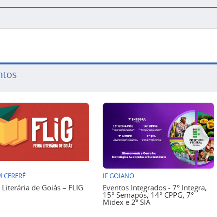
ntos
 CERERÊ
IF GOIANO
a Literária de Goiás – FLIG
Eventos Integrados - 7° Integra,
15° Semapós, 14° CPPG, 7°
Midex e 2ª SIA