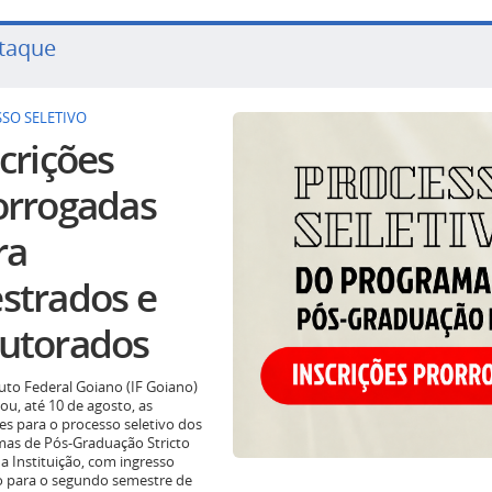
taque
SO SELETIVO
crições
orrogadas
ra
strados e
utorados
tuto Federal Goiano (IF Goiano)
ou, até 10 de agosto, as
ões para o processo seletivo dos
as de Pós-Graduação Stricto
a Instituição, com ingresso
o para o segundo semestre de