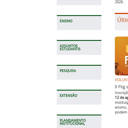
2026.
Últi
ENSINO
ASSUNTOS
ESTUDANTIS
PESQUISA
VOLUN
II Fli
Inscriç
EXTENSÃO
12 de a
institu
ensino,
podem p
PLANEJAMENTO
INSTITUCIONAL