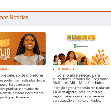
mas Notícias
TÁRIOS
ACOLHIMENTO
g abre seleção de monitores
IF Goiano abre seleção para
cuidadores infantis do Programa
ões podem ser realizadas de
6 a
Mulheres Mil – Mais Cuidados
gosto
. Estudantes de
Inscrições gratuitas serão realizadas de
ições públicas e privadas de
7 a 20 de agosto
. Instituto oferece
 além de pessoas interessadas,
vagas imediatas e cadastro reserva
articipar da seleção.
para atuação em cinco unidades.