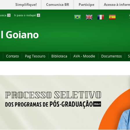
Simplifique!
Comunica BR
Participe
Acesso à infor
 busca
3
Ir para o rodapé
4
al Goiano
Contato
Pag Tesouro
Biblioteca
AVA - Moodle
Documentos
S