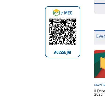
Eve
MARTIM
II Feir
2026