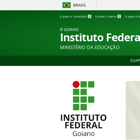
BRASIL
Ir para o conteúdo
1
Ir para o menu
2
Ir para a
IF GOIANO
Instituto Feder
MINISTÉRIO DA EDUCAÇÃO
SUAP