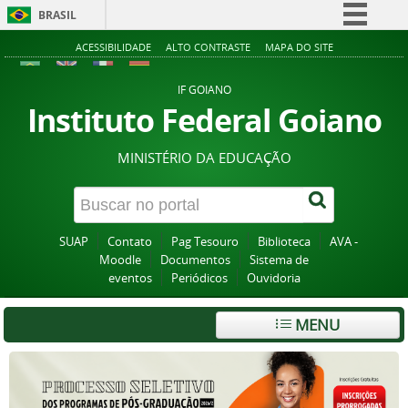
BRASIL
Simplifique!
ACESSIBILIDADE
ALTO CONTRASTE
MAPA DO SITE
Comunica BR
IF GOIANO
Participe
Instituto Federal Goiano
Acesso à informação
MINISTÉRIO DA EDUCAÇÃO
Legislação
Canais
SUAP
Contato
Pag Tesouro
Biblioteca
AVA -
Moodle
Documentos
Sistema de
eventos
Periódicos
Ouvidoria
MENU