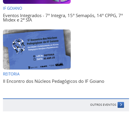
IF GOIANO
Eventos Integrados - 7° Integra, 15° Semapós, 14° CPPG, 7°
Midex e 2ª SIA
REITORIA
II Encontro dos Núcleos Pedagógicos do IF Goiano
OUTROS EVENTOS