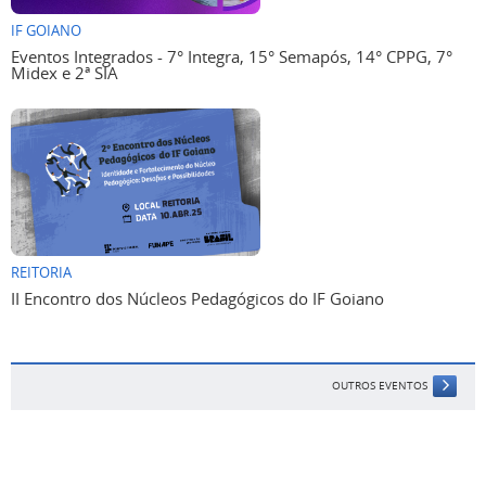
IF GOIANO
Eventos Integrados - 7° Integra, 15° Semapós, 14° CPPG, 7°
Midex e 2ª SIA
REITORIA
II Encontro dos Núcleos Pedagógicos do IF Goiano
OUTROS EVENTOS