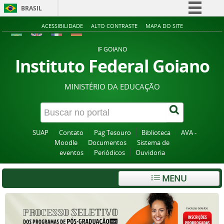
BRASIL
Simplifique!
ACESSIBILIDADE
ALTO CONTRASTE
MAPA DO SITE
Comunica BR
IF GOIANO
Participe
Instituto Federal Goiano
Acesso à informação
MINISTÉRIO DA EDUCAÇÃO
Legislação
Canais
SUAP
Contato
Pag Tesouro
Biblioteca
AVA -
Moodle
Documentos
Sistema de
eventos
Periódicos
Ouvidoria
MENU