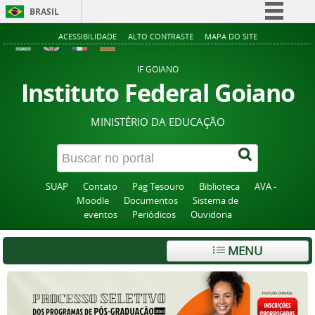
BRASIL
Simplifique!
ACESSIBILIDADE
ALTO CONTRASTE
MAPA DO SITE
Comunica BR
IF GOIANO
Participe
Instituto Federal Goiano
Acesso à informação
MINISTÉRIO DA EDUCAÇÃO
Legislação
Canais
SUAP
Contato
Pag Tesouro
Biblioteca
AVA -
Moodle
Documentos
Sistema de
eventos
Periódicos
Ouvidoria
MENU