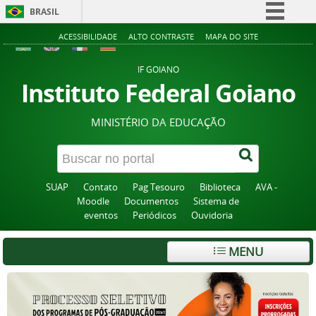
BRASIL
Simplifique!
ACESSIBILIDADE
ALTO CONTRASTE
MAPA DO SITE
Comunica BR
IF GOIANO
Participe
Instituto Federal Goiano
Acesso à informação
MINISTÉRIO DA EDUCAÇÃO
Legislação
Canais
SUAP
Contato
Pag Tesouro
Biblioteca
AVA -
Moodle
Documentos
Sistema de
eventos
Periódicos
Ouvidoria
MENU