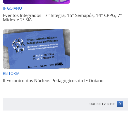
IF GOIANO
Eventos Integrados - 7° Integra, 15° Semapós, 14° CPPG, 7°
Midex e 2ª SIA
REITORIA
II Encontro dos Núcleos Pedagógicos do IF Goiano
OUTROS EVENTOS