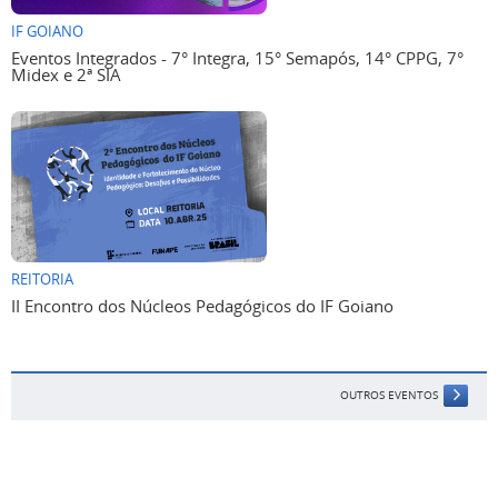
IF GOIANO
Eventos Integrados - 7° Integra, 15° Semapós, 14° CPPG, 7°
Midex e 2ª SIA
REITORIA
II Encontro dos Núcleos Pedagógicos do IF Goiano
OUTROS EVENTOS