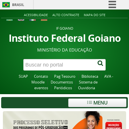
BRASIL
Simplifique!
ACESSIBILIDADE
ALTO CONTRASTE
MAPA DO SITE
Comunica BR
IF GOIANO
Participe
Instituto Federal Goiano
Acesso à informação
MINISTÉRIO DA EDUCAÇÃO
Legislação
Canais
SUAP
Contato
Pag Tesouro
Biblioteca
AVA -
Moodle
Documentos
Sistema de
eventos
Periódicos
Ouvidoria
MENU