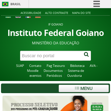
BRASIL
Simplifique!
ACESSIBILIDADE
ALTO CONTRASTE
MAPA DO SITE
Comunica BR
IF GOIANO
Participe
Instituto Federal Goiano
Acesso à informação
MINISTÉRIO DA EDUCAÇÃO
Legislação
Canais
SUAP
Contato
Pag Tesouro
Biblioteca
AVA -
Moodle
Documentos
Sistema de
eventos
Periódicos
Ouvidoria
MENU