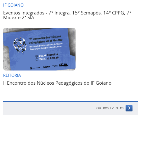
IF GOIANO
Eventos Integrados - 7° Integra, 15° Semapós, 14° CPPG, 7°
Midex e 2ª SIA
REITORIA
II Encontro dos Núcleos Pedagógicos do IF Goiano
OUTROS EVENTOS