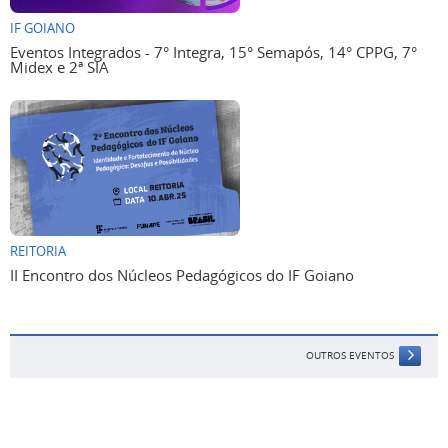
IF GOIANO
Eventos Integrados - 7° Integra, 15° Semapós, 14° CPPG, 7°
Midex e 2ª SIA
REITORIA
II Encontro dos Núcleos Pedagógicos do IF Goiano
OUTROS EVENTOS