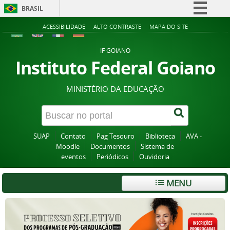
BRASIL
Simplifique!
ACESSIBILIDADE
ALTO CONTRASTE
MAPA DO SITE
Comunica BR
IF GOIANO
Participe
Instituto Federal Goiano
Acesso à informação
MINISTÉRIO DA EDUCAÇÃO
Legislação
Canais
SUAP
Contato
Pag Tesouro
Biblioteca
AVA -
Moodle
Documentos
Sistema de
eventos
Periódicos
Ouvidoria
MENU