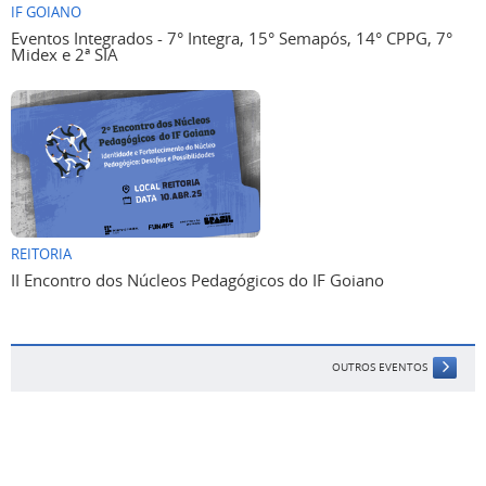
IF GOIANO
Eventos Integrados - 7° Integra, 15° Semapós, 14° CPPG, 7°
Midex e 2ª SIA
REITORIA
II Encontro dos Núcleos Pedagógicos do IF Goiano
OUTROS EVENTOS