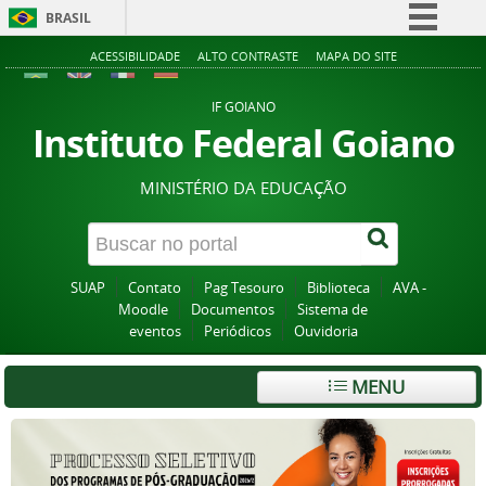
BRASIL
Simplifique!
ACESSIBILIDADE
ALTO CONTRASTE
MAPA DO SITE
Comunica BR
IF GOIANO
Participe
Instituto Federal Goiano
Acesso à informação
MINISTÉRIO DA EDUCAÇÃO
Legislação
Canais
SUAP
Contato
Pag Tesouro
Biblioteca
AVA -
Moodle
Documentos
Sistema de
eventos
Periódicos
Ouvidoria
MENU