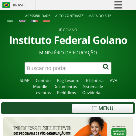
BRASIL
Simplifique!
ACESSIBILIDADE
ALTO CONTRASTE
MAPA DO SITE
Comunica BR
IF GOIANO
Participe
Instituto Federal Goiano
Acesso à informação
MINISTÉRIO DA EDUCAÇÃO
Legislação
Canais
SUAP
Contato
Pag Tesouro
Biblioteca
AVA -
Moodle
Documentos
Sistema de
eventos
Periódicos
Ouvidoria
MENU