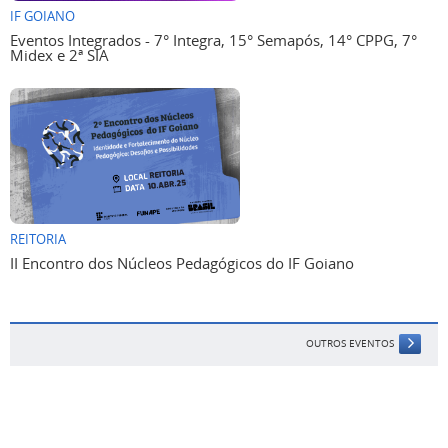
IF GOIANO
Eventos Integrados - 7° Integra, 15° Semapós, 14° CPPG, 7°
Midex e 2ª SIA
REITORIA
II Encontro dos Núcleos Pedagógicos do IF Goiano
OUTROS EVENTOS