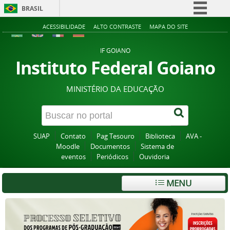
BRASIL
Simplifique!
ACESSIBILIDADE
ALTO CONTRASTE
MAPA DO SITE
Comunica BR
IF GOIANO
Participe
Instituto Federal Goiano
Acesso à informação
MINISTÉRIO DA EDUCAÇÃO
Legislação
Canais
SUAP
Contato
Pag Tesouro
Biblioteca
AVA -
Moodle
Documentos
Sistema de
eventos
Periódicos
Ouvidoria
MENU