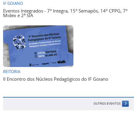
IF GOIANO
Eventos Integrados - 7° Integra, 15° Semapós, 14° CPPG, 7°
Midex e 2ª SIA
REITORIA
II Encontro dos Núcleos Pedagógicos do IF Goiano
OUTROS EVENTOS