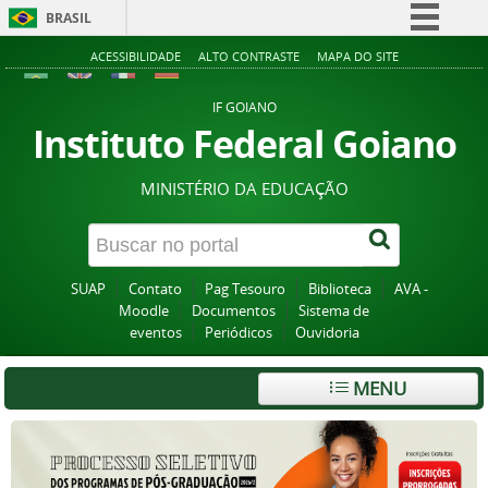
BRASIL
Simplifique!
ACESSIBILIDADE
ALTO CONTRASTE
MAPA DO SITE
Comunica BR
IF GOIANO
Participe
Instituto Federal Goiano
Acesso à informação
MINISTÉRIO DA EDUCAÇÃO
Legislação
Canais
SUAP
Contato
Pag Tesouro
Biblioteca
AVA -
Moodle
Documentos
Sistema de
eventos
Periódicos
Ouvidoria
MENU