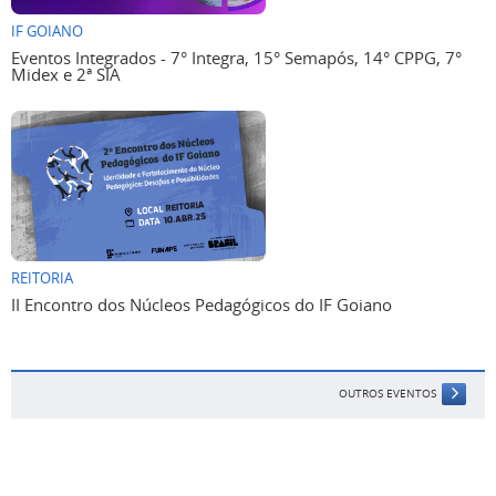
IF GOIANO
Eventos Integrados - 7° Integra, 15° Semapós, 14° CPPG, 7°
Midex e 2ª SIA
REITORIA
II Encontro dos Núcleos Pedagógicos do IF Goiano
OUTROS EVENTOS