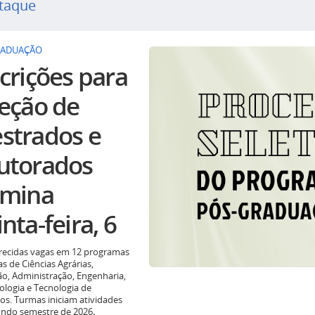
taque
RADUAÇÃO
crições para
leção de
strados e
utorados
rmina
nta-feira, 6
recidas vagas em 12 programas
as de Ciências Agrárias,
o, Administração, Engenharia,
ologia e Tecnologia de
os. Turmas iniciam atividades
undo semestre de 2026
.