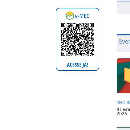
Eve
MARTIM
II Feir
2026