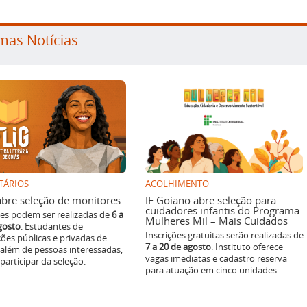
mas Notícias
TÁRIOS
ACOLHIMENTO
g abre seleção de monitores
IF Goiano abre seleção para
cuidadores infantis do Programa
ões podem ser realizadas de
6 a
Mulheres Mil – Mais Cuidados
gosto
. Estudantes de
Inscrições gratuitas serão realizadas de
ições públicas e privadas de
7 a 20 de agosto
. Instituto oferece
 além de pessoas interessadas,
vagas imediatas e cadastro reserva
articipar da seleção.
para atuação em cinco unidades.