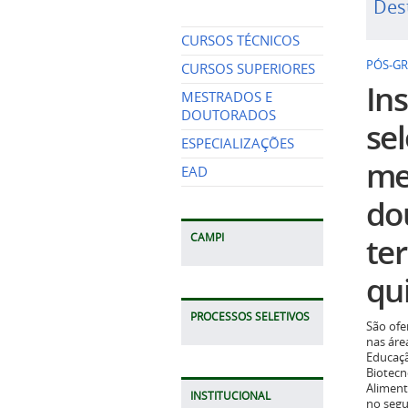
Des
CURSOS TÉCNICOS
PÓS-G
CURSOS SUPERIORES
Ins
MESTRADOS E
DOUTORADOS
se
ESPECIALIZAÇÕES
me
EAD
do
te
CAMPI
qui
PROCESSOS SELETIVOS
São ofe
nas áre
Educaçã
Biotecn
Aliment
INSTITUCIONAL
no seg