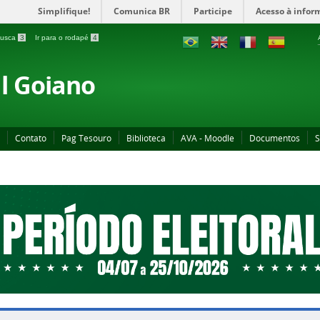
Simplifique!
Comunica BR
Participe
Acesso à infor
 busca
3
Ir para o rodapé
4
al Goiano
Contato
Pag Tesouro
Biblioteca
AVA - Moodle
Documentos
S