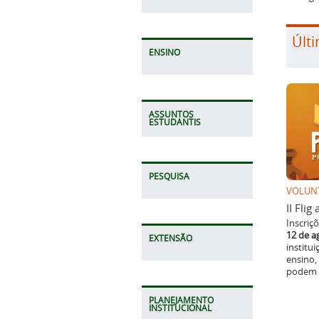
Últi
ENSINO
ASSUNTOS
ESTUDANTIS
PESQUISA
VOLUN
II Fli
Inscriç
12 de a
EXTENSÃO
institu
ensino,
podem p
PLANEJAMENTO
INSTITUCIONAL