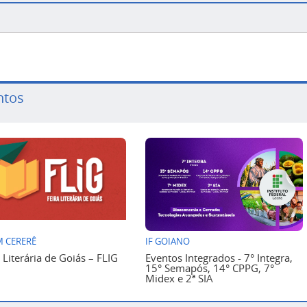
ntos
 CERERÊ
IF GOIANO
a Literária de Goiás – FLIG
Eventos Integrados - 7° Integra,
15° Semapós, 14° CPPG, 7°
Midex e 2ª SIA