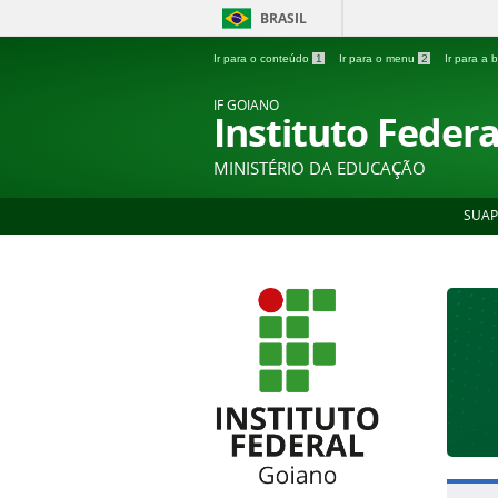
BRASIL
Ir para o conteúdo
1
Ir para o menu
2
Ir para a
IF GOIANO
Instituto Feder
MINISTÉRIO DA EDUCAÇÃO
SUAP