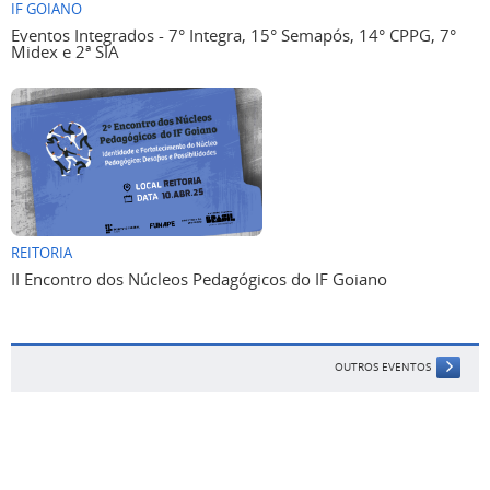
IF GOIANO
Eventos Integrados - 7° Integra, 15° Semapós, 14° CPPG, 7°
Midex e 2ª SIA
REITORIA
II Encontro dos Núcleos Pedagógicos do IF Goiano
OUTROS EVENTOS