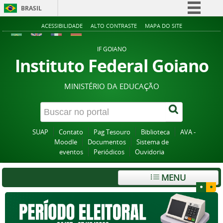
BRASIL
Simplifique!
ACESSIBILIDADE
ALTO CONTRASTE
MAPA DO SITE
Comunica BR
IF GOIANO
Participe
Instituto Federal Goiano
Acesso à informação
MINISTÉRIO DA EDUCAÇÃO
Legislação
Canais
SUAP
Contato
Pag Tesouro
Biblioteca
AVA -
Moodle
Documentos
Sistema de
eventos
Periódicos
Ouvidoria
MENU