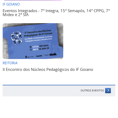
IF GOIANO
Eventos Integrados - 7° Integra, 15° Semapós, 14° CPPG, 7°
Midex e 2ª SIA
REITORIA
II Encontro dos Núcleos Pedagógicos do IF Goiano
OUTROS EVENTOS