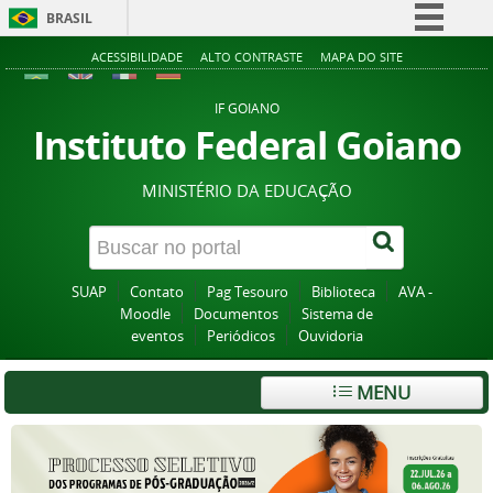
BRASIL
Simplifique!
ACESSIBILIDADE
ALTO CONTRASTE
MAPA DO SITE
Comunica BR
IF GOIANO
Participe
Instituto Federal Goiano
Acesso à informação
MINISTÉRIO DA EDUCAÇÃO
Legislação
Canais
SUAP
Contato
Pag Tesouro
Biblioteca
AVA -
Moodle
Documentos
Sistema de
eventos
Periódicos
Ouvidoria
MENU