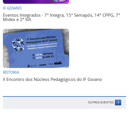
IF GOIANO
Eventos Integrados - 7° Integra, 15° Semapós, 14° CPPG, 7°
Midex e 2ª SIA
REITORIA
II Encontro dos Núcleos Pedagógicos do IF Goiano
OUTROS EVENTOS