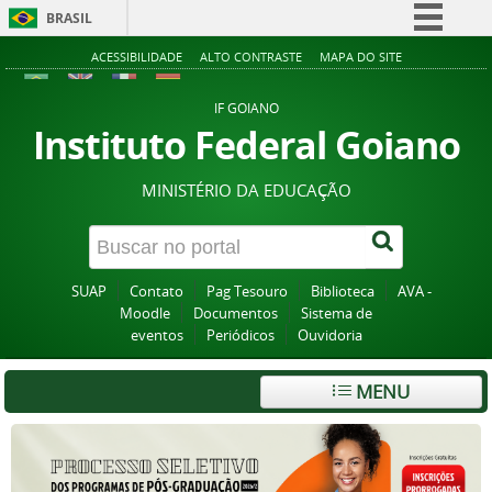
BRASIL
Simplifique!
ACESSIBILIDADE
ALTO CONTRASTE
MAPA DO SITE
Comunica BR
IF GOIANO
Participe
Instituto Federal Goiano
Acesso à informação
MINISTÉRIO DA EDUCAÇÃO
Legislação
Canais
SUAP
Contato
Pag Tesouro
Biblioteca
AVA -
Moodle
Documentos
Sistema de
eventos
Periódicos
Ouvidoria
MENU