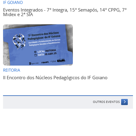
IF GOIANO
Eventos Integrados - 7° Integra, 15° Semapós, 14° CPPG, 7°
Midex e 2ª SIA
REITORIA
II Encontro dos Núcleos Pedagógicos do IF Goiano
OUTROS EVENTOS