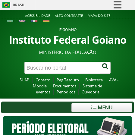
BRASIL
Simplifique!
ACESSIBILIDADE
ALTO CONTRASTE
MAPA DO SITE
Comunica BR
IF GOIANO
Participe
Instituto Federal Goiano
Acesso à informação
MINISTÉRIO DA EDUCAÇÃO
Legislação
Canais
SUAP
Contato
Pag Tesouro
Biblioteca
AVA -
Moodle
Documentos
Sistema de
eventos
Periódicos
Ouvidoria
MENU