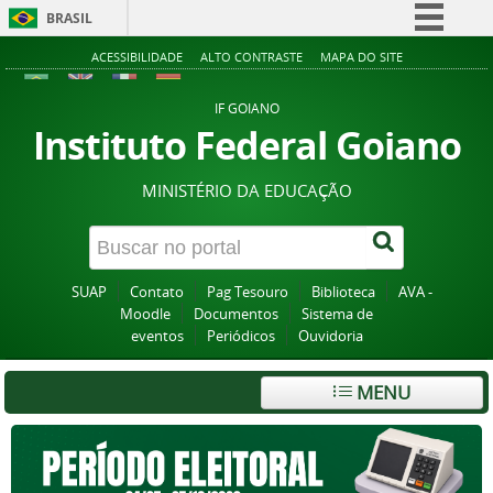
BRASIL
Simplifique!
ACESSIBILIDADE
ALTO CONTRASTE
MAPA DO SITE
Comunica BR
IF GOIANO
Participe
Instituto Federal Goiano
Acesso à informação
MINISTÉRIO DA EDUCAÇÃO
Legislação
Canais
SUAP
Contato
Pag Tesouro
Biblioteca
AVA -
Moodle
Documentos
Sistema de
eventos
Periódicos
Ouvidoria
MENU