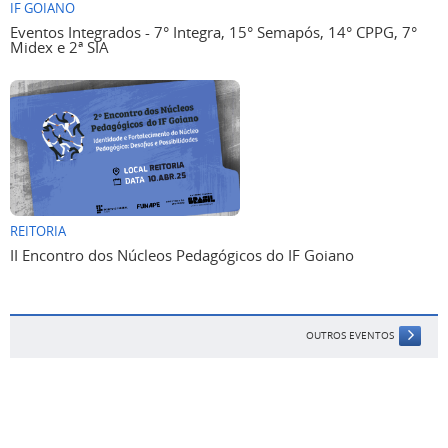
IF GOIANO
Eventos Integrados - 7° Integra, 15° Semapós, 14° CPPG, 7°
Midex e 2ª SIA
REITORIA
II Encontro dos Núcleos Pedagógicos do IF Goiano
OUTROS EVENTOS