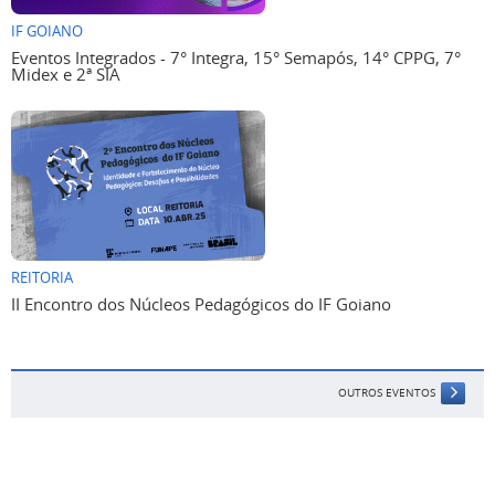
IF GOIANO
Eventos Integrados - 7° Integra, 15° Semapós, 14° CPPG, 7°
Midex e 2ª SIA
REITORIA
II Encontro dos Núcleos Pedagógicos do IF Goiano
OUTROS EVENTOS