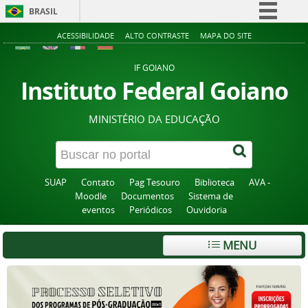
BRASIL
Simplifique!
ACESSIBILIDADE
ALTO CONTRASTE
MAPA DO SITE
Comunica BR
IF GOIANO
Participe
Instituto Federal Goiano
Acesso à informação
MINISTÉRIO DA EDUCAÇÃO
Legislação
Canais
SUAP
Contato
Pag Tesouro
Biblioteca
AVA -
Moodle
Documentos
Sistema de
eventos
Periódicos
Ouvidoria
MENU